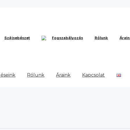
Szájsebészet
Fogszabályozás
Rólunk
Árain
léseink
Rólunk
Áraink
Kapcsolat