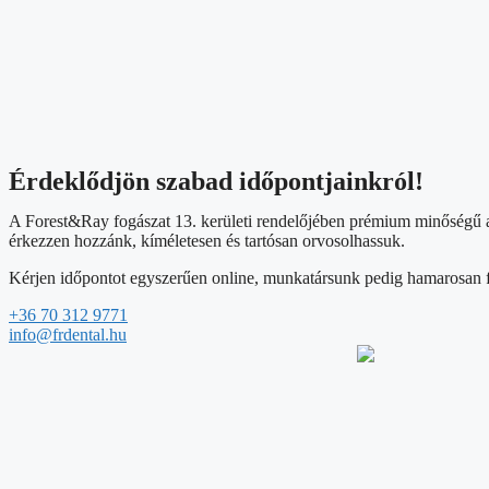
Érdeklődjön szabad időpontjainkról!
A Forest&Ray fogászat 13. kerületi rendelőjében prémium minőségű a
érkezzen hozzánk, kíméletesen és tartósan orvosolhassuk.
Kérjen időpontot egyszerűen online, munkatársunk pedig hamarosan f
+36 70 312 9771
info@frdental.hu