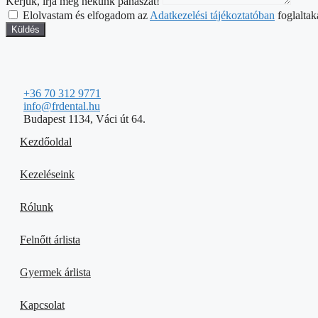
Kérjük, írja meg nekünk panaszát!
Elolvastam és elfogadom az
Adatkezelési tájékoztatóban
foglaltak
Küldés
+36 70 312 9771
info@frdental.hu
Budapest 1134, Váci út 64.
Kezdőoldal
Kezeléseink
Rólunk
Felnőtt árlista
Gyermek árlista
Kapcsolat