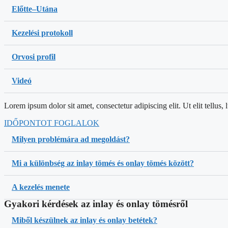
Előtte–Utána
Kezelési protokoll
Orvosi profil
Videó
Lorem ipsum dolor sit amet, consectetur adipiscing elit. Ut elit tellus,
IDŐPONTOT FOGLALOK
Milyen problémára ad megoldást?
Mi a különbség az inlay tömés és onlay tömés között?
A kezelés menete
Gyakori kérdések az inlay és onlay tömésről
Miből készülnek az inlay és onlay betétek?​